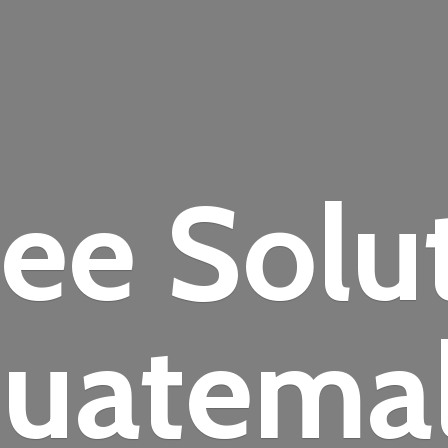
fee
Solu
uatema