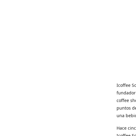
Icoffee 
fundadore
coffee sh
puntos de
una bebid
Hace cinc
Icoffee 