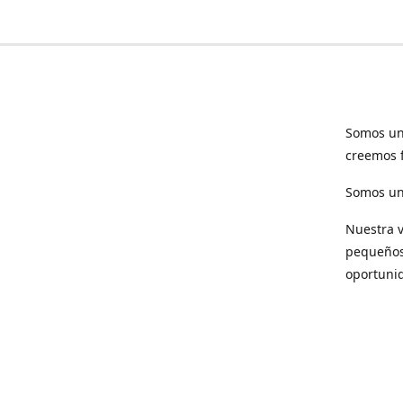
Somos un
creemos f
Somos una
Nuestra v
pequeños 
oportuni
Respet