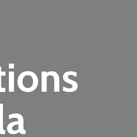
tions
la