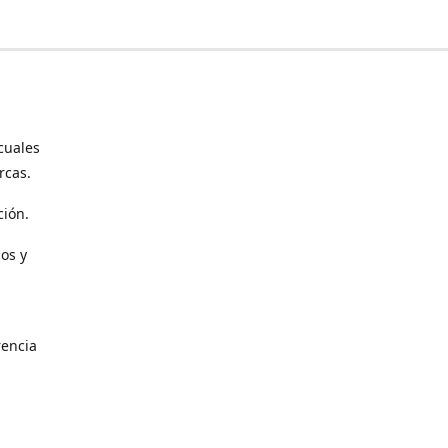
cuales
rcas.
ción.
os y
encia