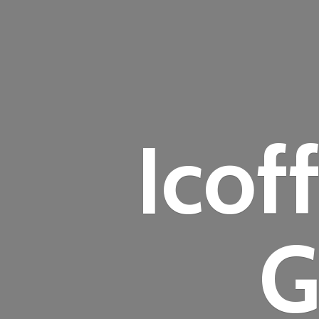
Icof
G