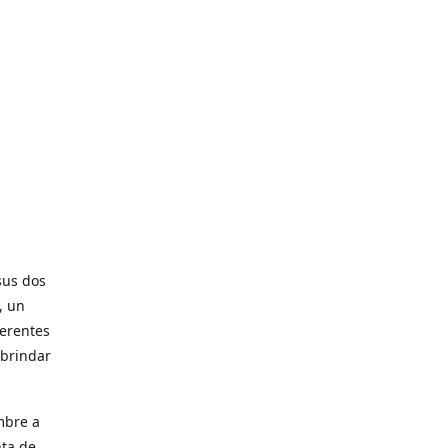
sus dos
, un
ferentes
 brindar
mbre a
nta de