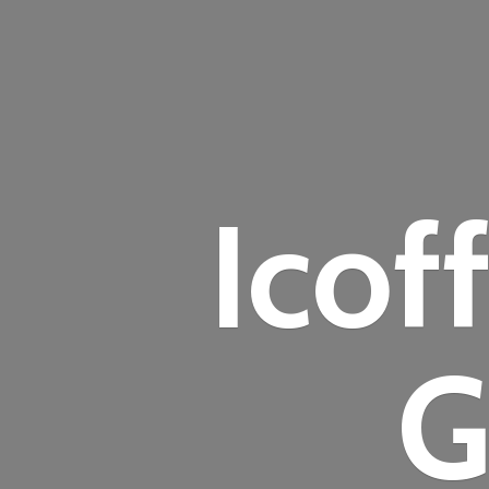
Icof
G