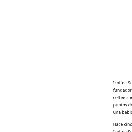
Icoffee 
fundadore
coffee sh
puntos de
una bebid
Hace cinc
Icoffee 