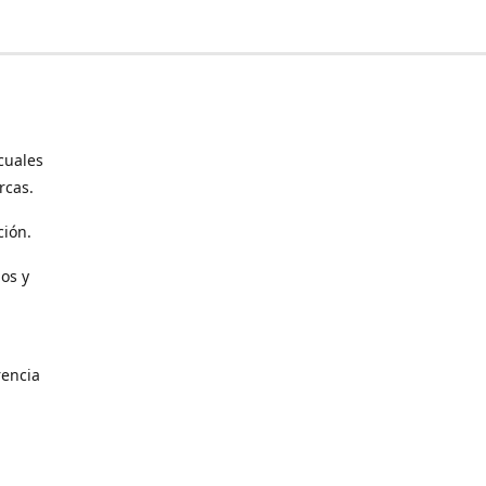
cuales
rcas.
ción.
os y
encia