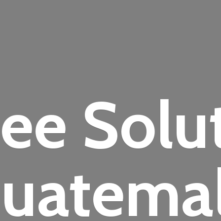
fee
Solu
uatema