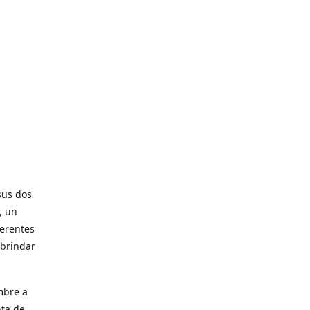
sus dos
, un
ferentes
 brindar
mbre a
nta de