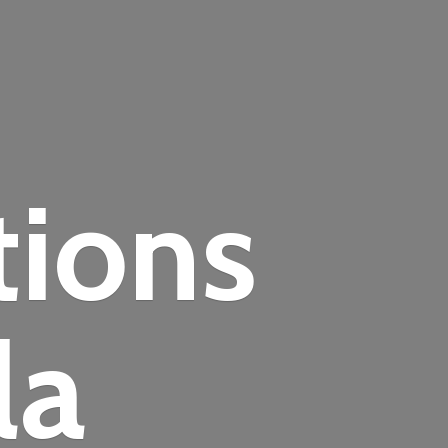
tions
la