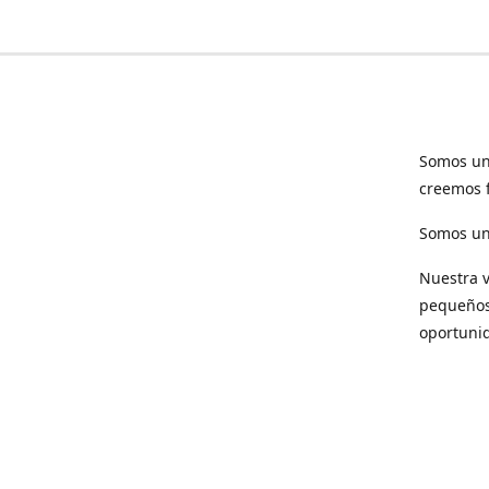
Somos un
creemos f
Somos una
Nuestra v
pequeños 
oportuni
Respet