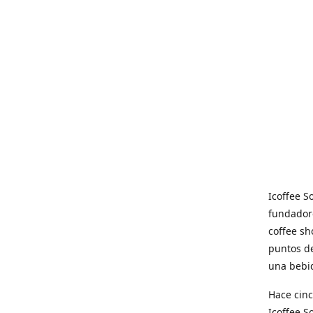
Icoffee 
fundadore
coffee sh
puntos de
una bebid
Hace cinc
Icoffee 