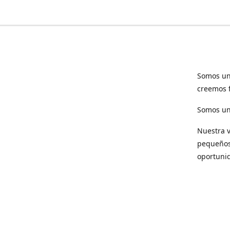
Somos un
creemos f
Somos una
Nuestra v
pequeños 
oportuni
Respet