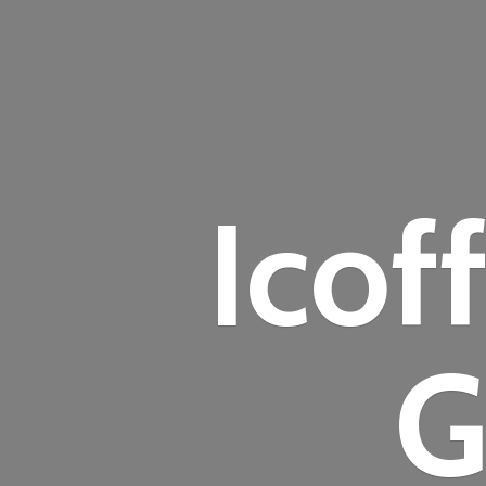
Icof
G