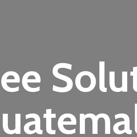
fee
Solu
uatema