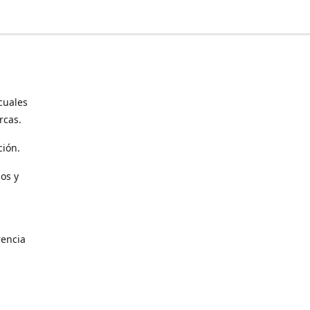
cuales
rcas.
ción.
os y
encia