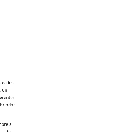
sus dos
, un
ferentes
 brindar
mbre a
nta de