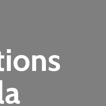
tions
la