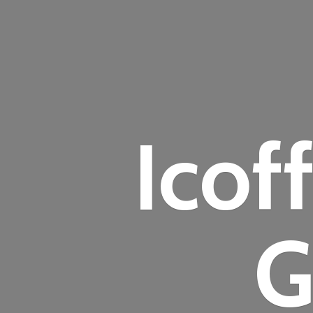
Icof
G