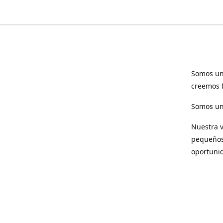
Somos un
creemos f
Somos una
Nuestra v
pequeños 
oportuni
Respet