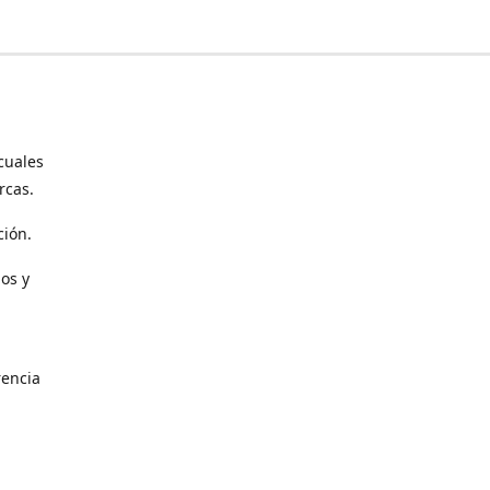
cuales
rcas.
ción.
os y
encia