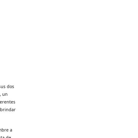
sus dos
, un
ferentes
 brindar
mbre a
nta de