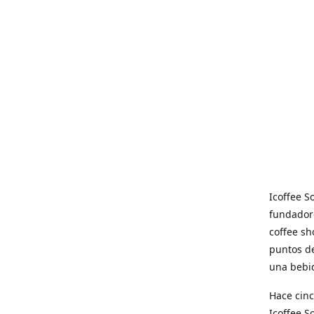
Icoffee 
fundadore
coffee sh
puntos de
una bebid
Hace cinc
Icoffee 