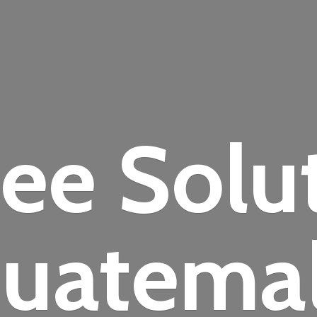
fee
Solu
uatema