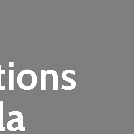
tions
la