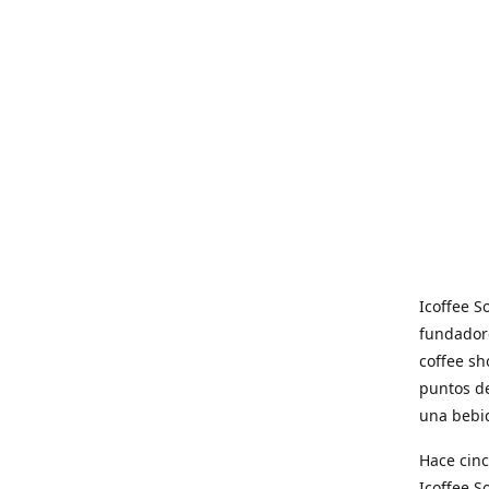
Icoffee 
fundadore
coffee sh
puntos de
una bebid
Hace cinc
Icoffee 