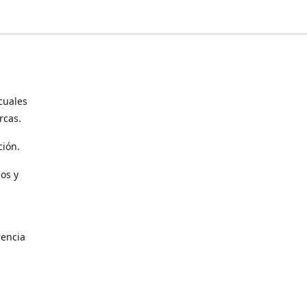
cuales
rcas.
ción.
os y
encia