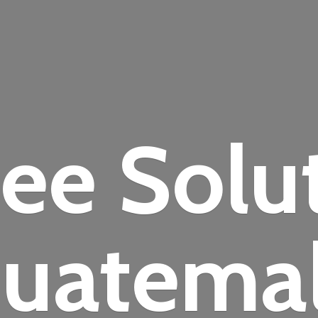
fee
Solu
uatema