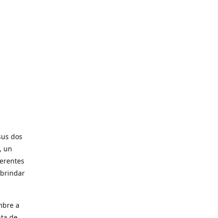
sus dos
, un
ferentes
 brindar
mbre a
nta de