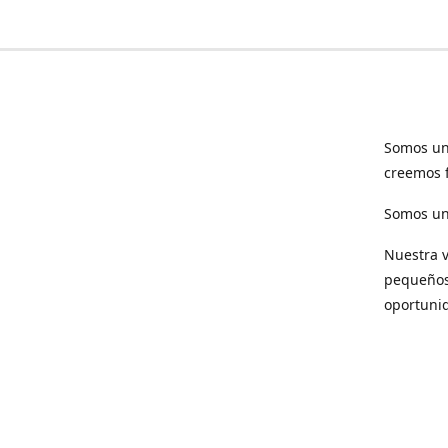
Somos un
creemos f
Somos una
Nuestra v
pequeños 
oportuni
Respet