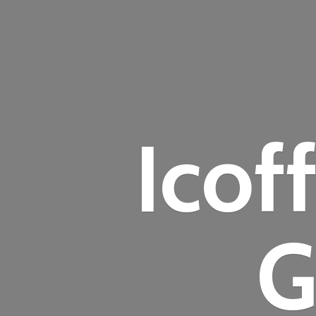
Icof
G