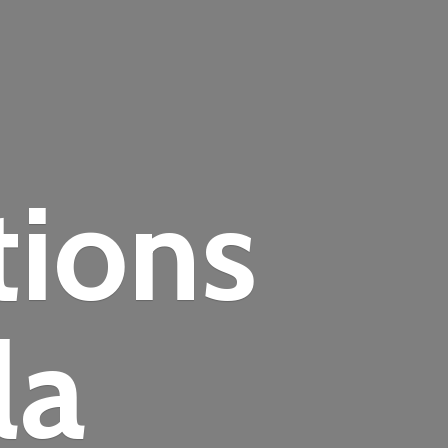
tions
la