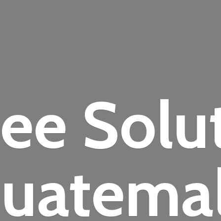
fee
Solu
uatema