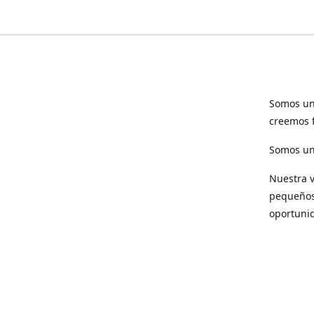
Somos un
creemos f
Somos una
Nuestra v
pequeños 
oportuni
Respet