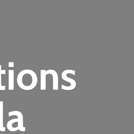
tions
la