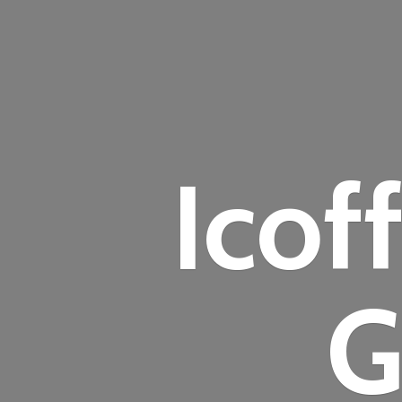
Icof
G