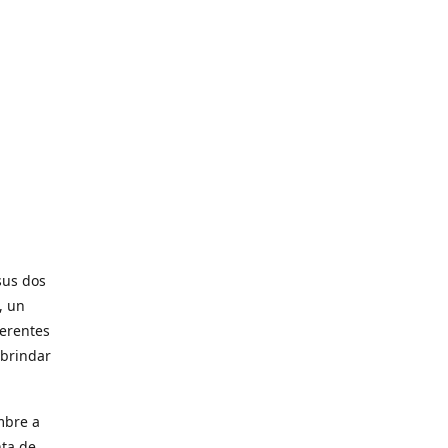
sus dos
, un
ferentes
 brindar
mbre a
nta de