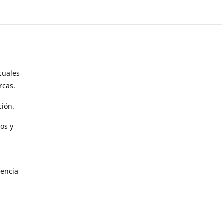
cuales
rcas.
ción.
os y
encia