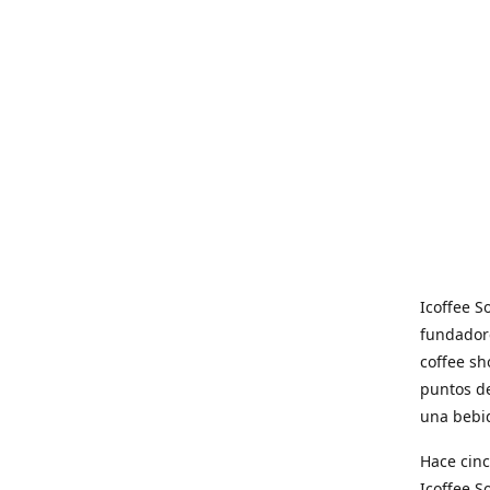
Icoffee 
fundadore
coffee sh
puntos de
una bebid
Hace cinc
Icoffee 