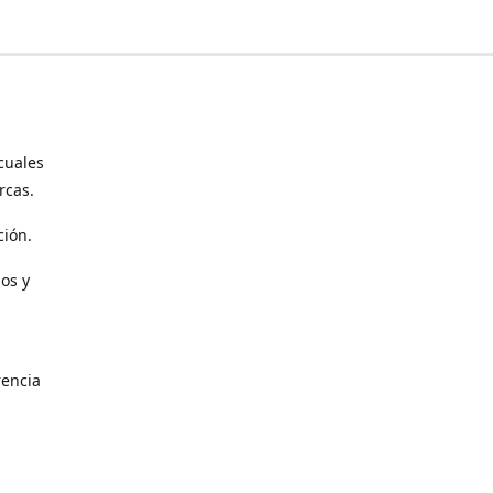
cuales
rcas.
ción.
os y
encia