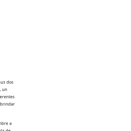
sus dos
, un
ferentes
 brindar
mbre a
nta de