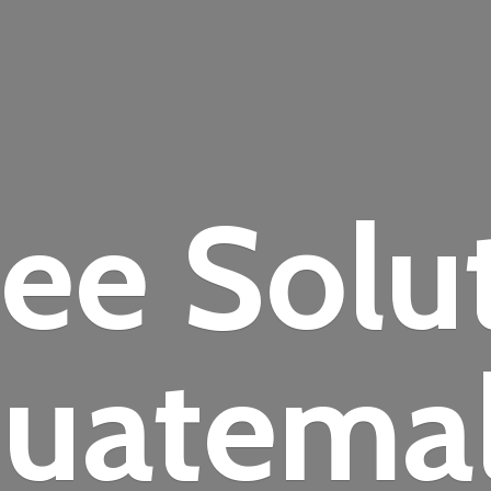
fee
Solu
uatema