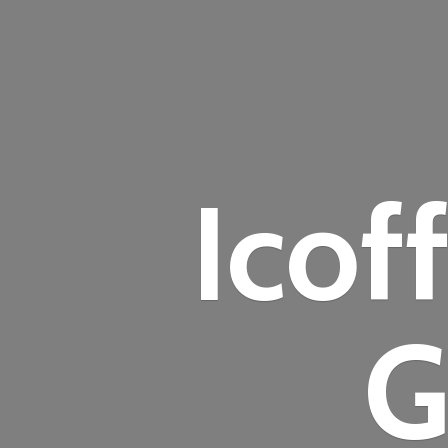
Icof
G