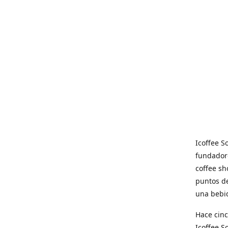
Icoffee 
fundadore
coffee sh
puntos de
una bebid
Hace cinc
Icoffee 