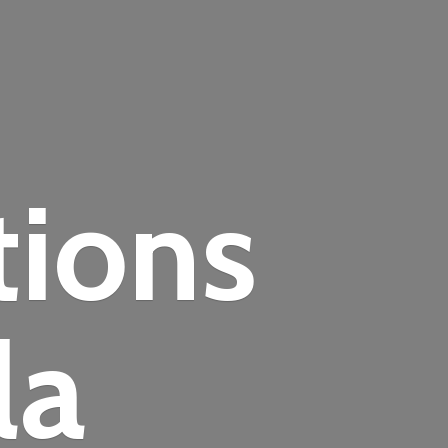
tions
la