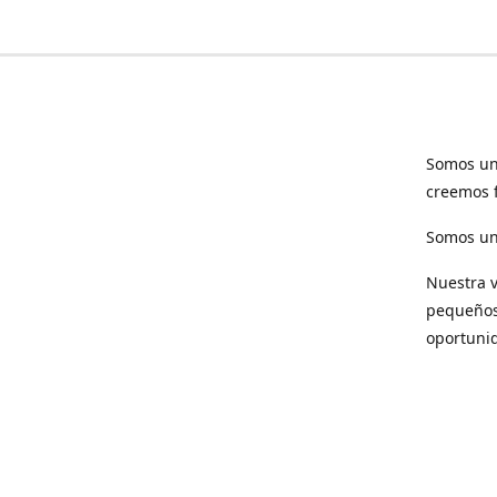
Somos un
creemos f
Somos una
Nuestra v
pequeños 
oportuni
Respet