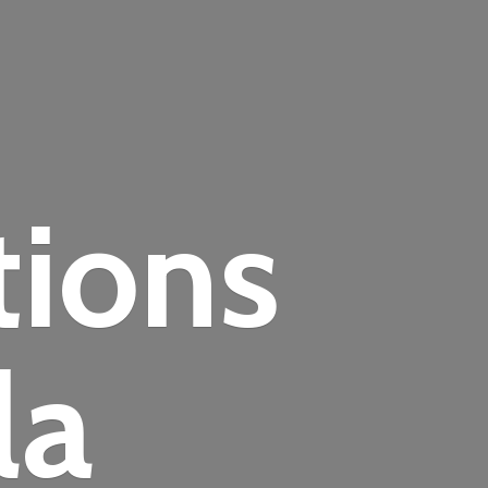
tions
la