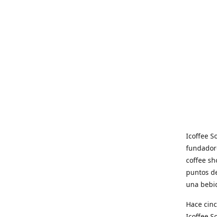
Icoffee 
fundadore
coffee sh
puntos de
una bebid
Hace cinc
Icoffee 