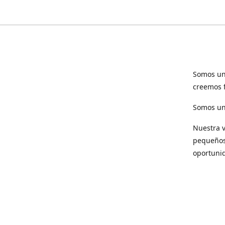
Somos un
creemos f
Somos una
Nuestra v
pequeños 
oportuni
Respet