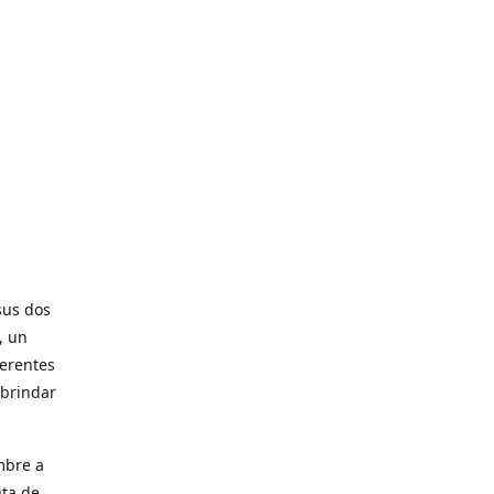
sus dos
, un
ferentes
 brindar
mbre a
nta de