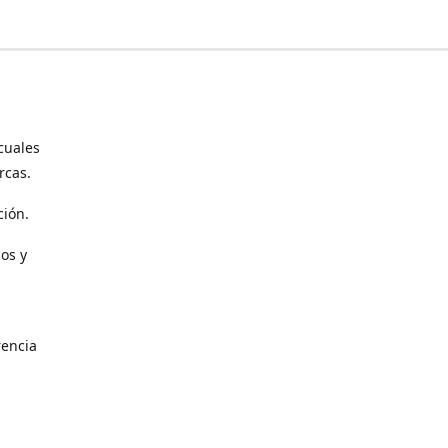
cuales
rcas.
ción.
os y
encia