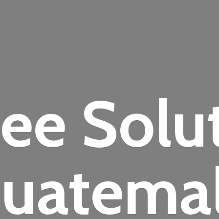
fee
Solu
uatema