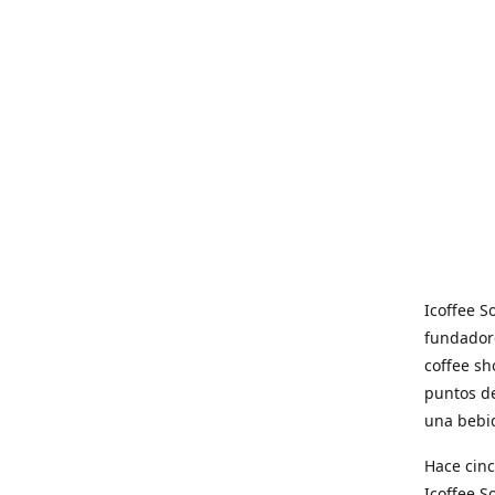
Icoffee 
fundadore
coffee sh
puntos de
una bebid
Hace cinc
Icoffee 