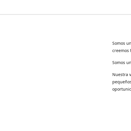
Somos un
creemos f
Somos una
Nuestra v
pequeños 
oportuni
Respet