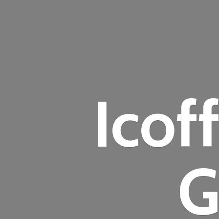
Icof
G