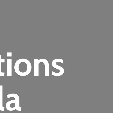
tions
la