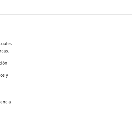
cuales
rcas.
ción.
os y
encia