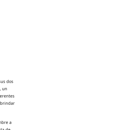
sus dos
, un
ferentes
 brindar
mbre a
nta de