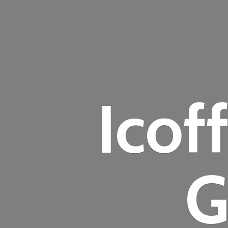
Icof
G