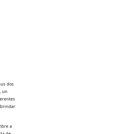
sus dos
, un
ferentes
 brindar
mbre a
nta de