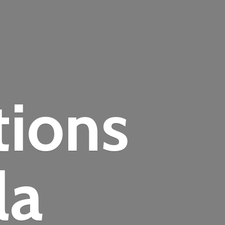
tions
la