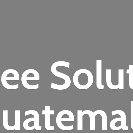
fee
Solu
uatema