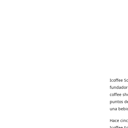
Icoffee 
fundadore
coffee sh
puntos de
una bebid
Hace cinc
Icoffee 