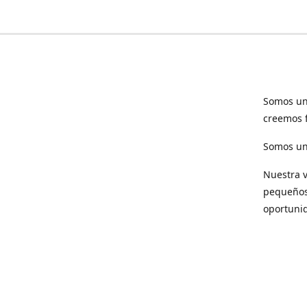
Somos un
creemos f
Somos una
Nuestra v
pequeños 
oportuni
Respet