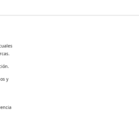
cuales
rcas.
ción.
os y
encia