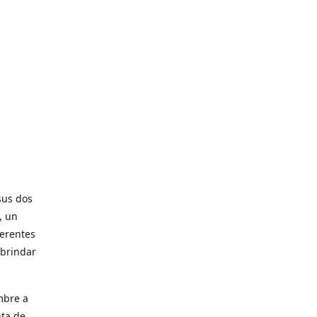
sus dos
, un
ferentes
 brindar
mbre a
nta de