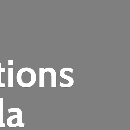
tions
la