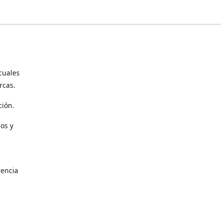
cuales
rcas.
ción.
os y
encia