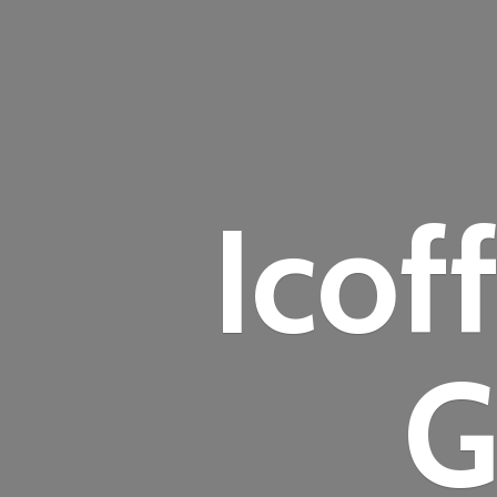
Icof
G