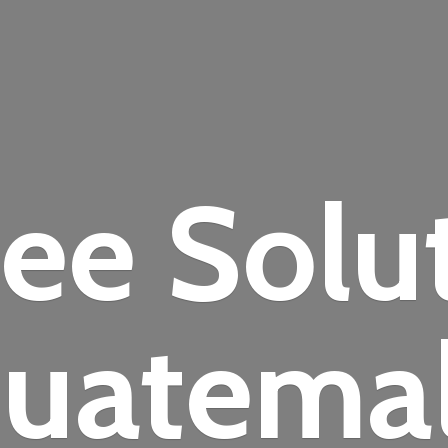
fee
Solu
uatema