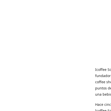
Icoffee 
fundadore
coffee sh
puntos de
una bebid
Hace cinc
Icoffee 