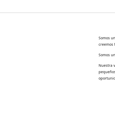
Somos un
creemos f
Somos una
Nuestra v
pequeños 
oportuni
Respet