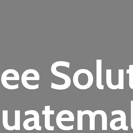
fee
Solu
uatema