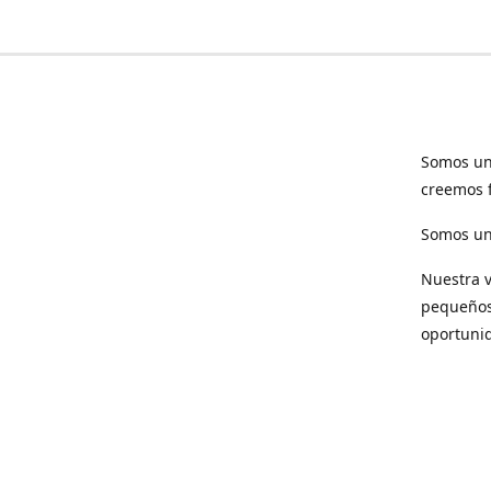
Somos un
creemos f
Somos una
Nuestra v
pequeños 
oportuni
Respet