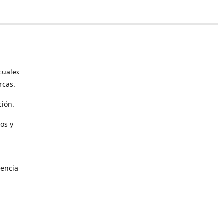
cuales
rcas.
ción.
os y
encia