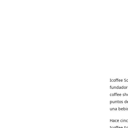
Icoffee 
fundadore
coffee sh
puntos de
una bebid
Hace cinc
Icoffee 