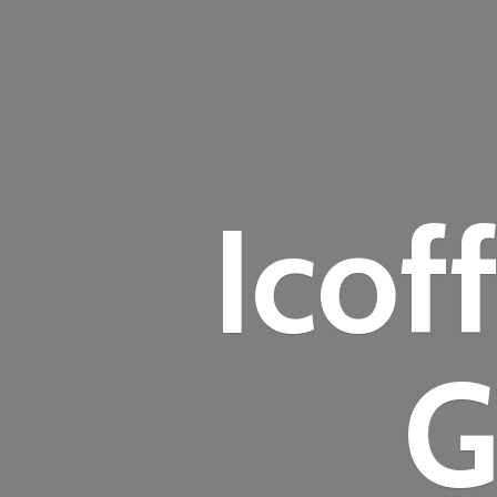
Icof
G