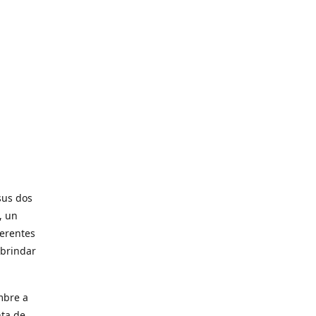
sus dos
, un
ferentes
 brindar
mbre a
nta de