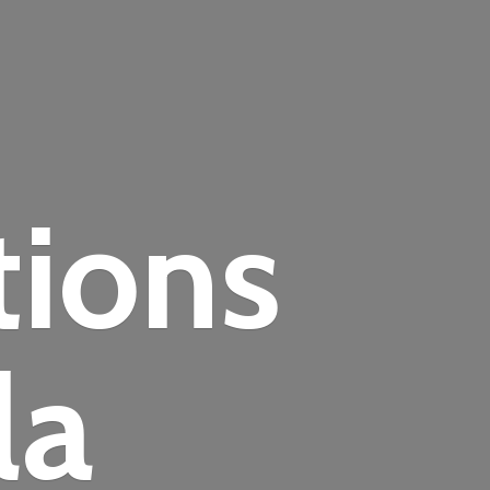
tions
la