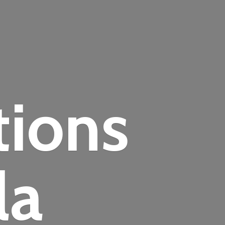
tions
la