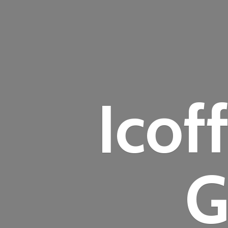
Icof
G