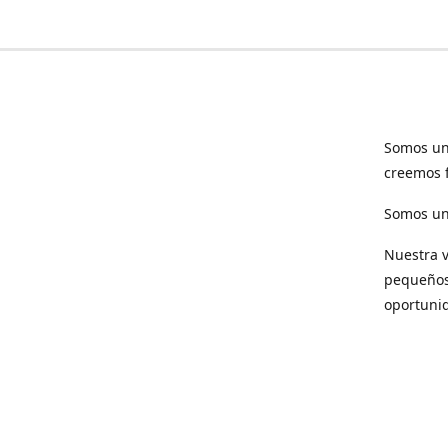
Somos un
creemos f
Somos una
Nuestra v
pequeños 
oportuni
Respet