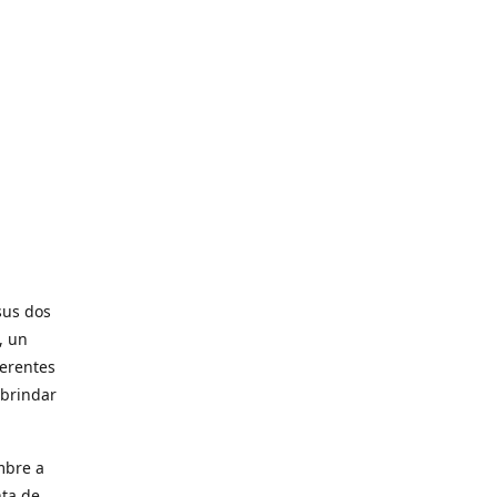
sus dos
, un
ferentes
 brindar
mbre a
nta de