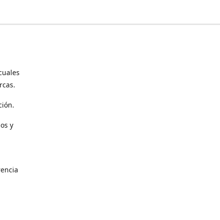
cuales
rcas.
ción.
os y
encia