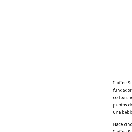
Icoffee 
fundadore
coffee sh
puntos de
una bebid
Hace cinc
Icoffee 