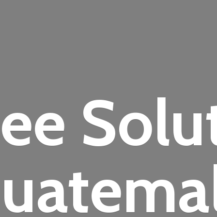
fee
Solu
uatema