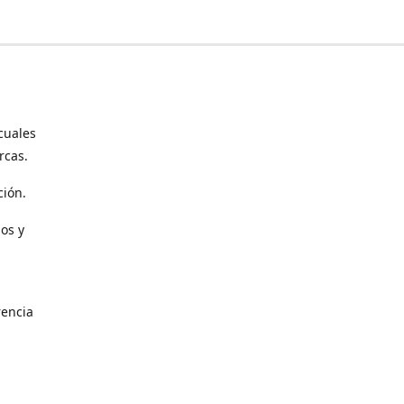
cuales
rcas.
ción.
os y
encia