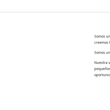
Somos un
creemos f
Somos una
Nuestra v
pequeños 
oportuni
Respet