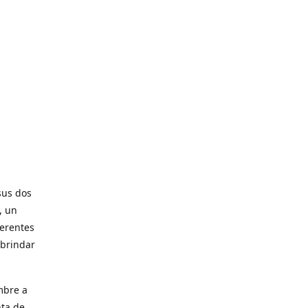
sus dos
, un
ferentes
 brindar
mbre a
nta de