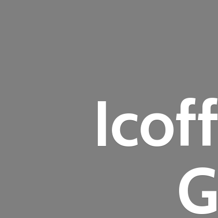
Icof
G