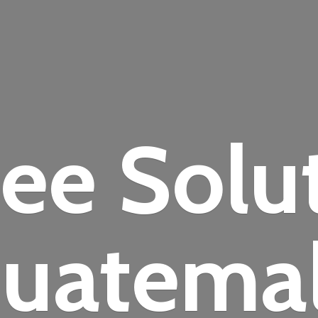
fee
Solu
uatema