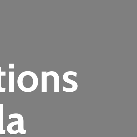
tions
la