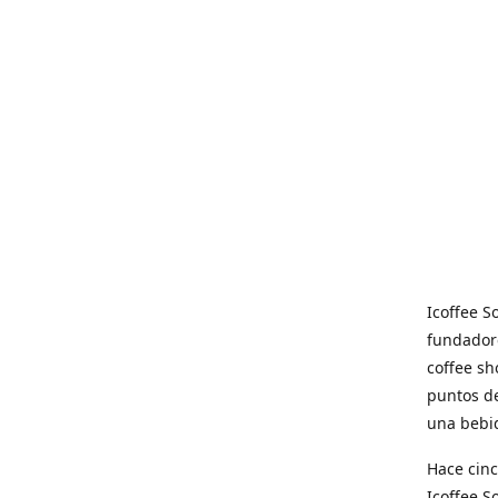
Icoffee 
fundadore
coffee sh
puntos de
una bebid
Hace cinc
Icoffee 