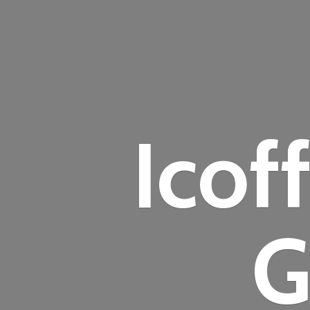
Icof
G