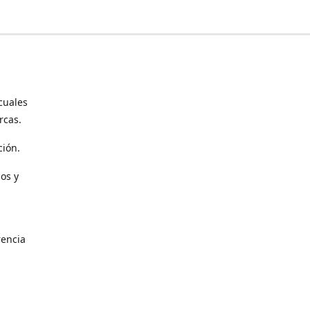
cuales
rcas.
ción.
os y
encia