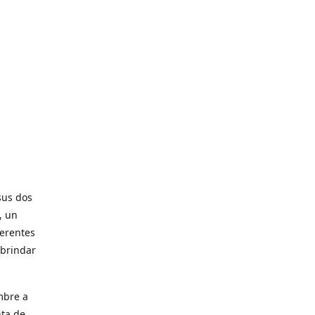
sus dos
, un
ferentes
 brindar
mbre a
nta de