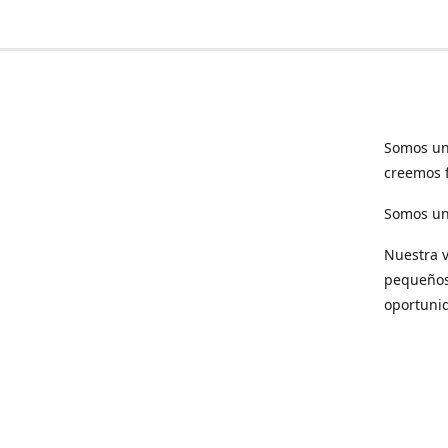
Somos un
creemos f
Somos una
Nuestra v
pequeños 
oportuni
Respet