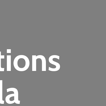
tions
la