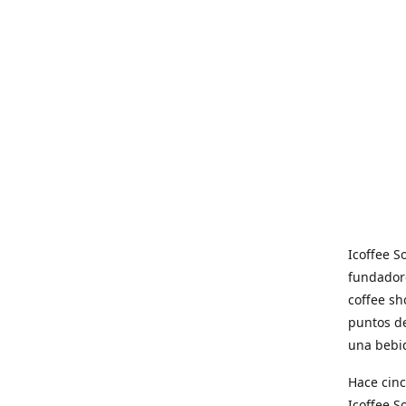
Icoffee 
fundadore
coffee sh
puntos de
una bebid
Hace cinc
Icoffee 