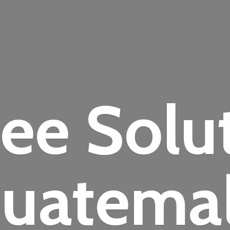
fee
Solu
uatema