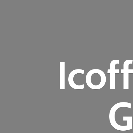
Icof
G