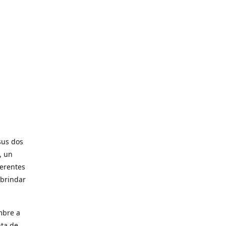
sus dos
, un
ferentes
 brindar
mbre a
nta de