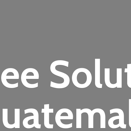
fee
Solu
uatema