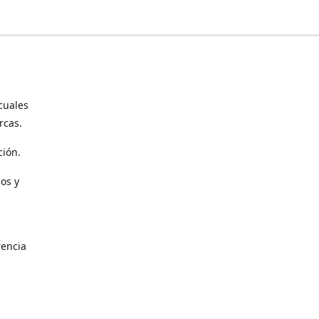
cuales
rcas.
ción.
os y
encia