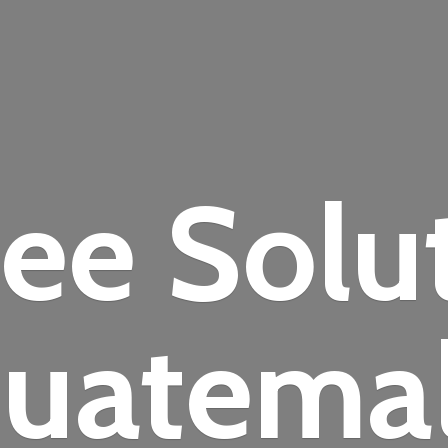
fee
Solu
uatema