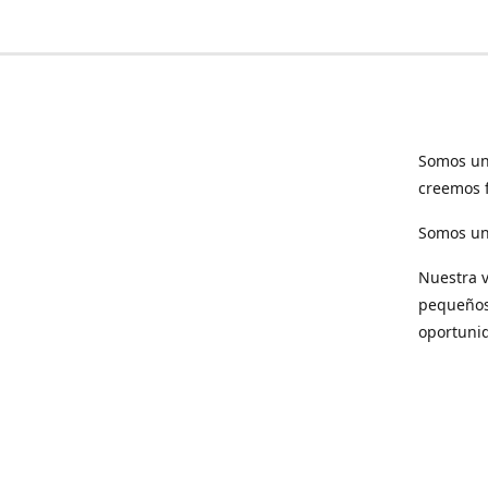
Somos un
creemos f
Somos una
Nuestra v
pequeños 
oportuni
Respet