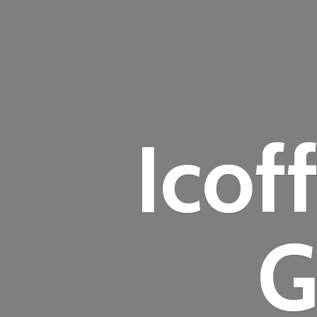
Icof
G