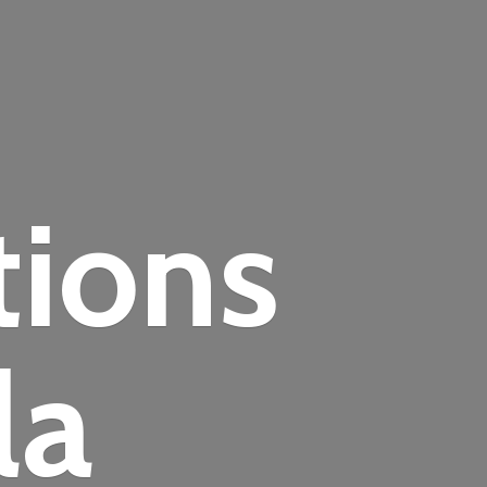
tions
la