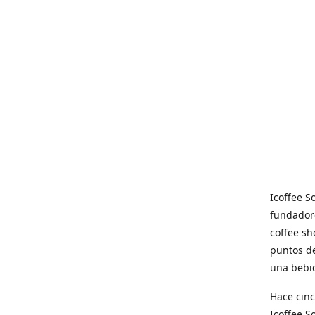
Icoffee 
fundadore
coffee sh
puntos de
una bebid
Hace cinc
Icoffee 