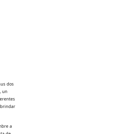
sus dos
, un
ferentes
 brindar
mbre a
nta de