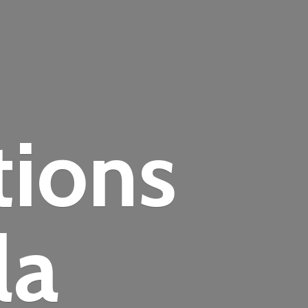
tions
la