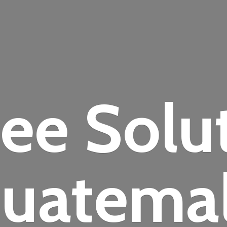
fee
Solu
uatema