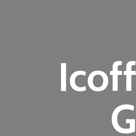
Icof
G