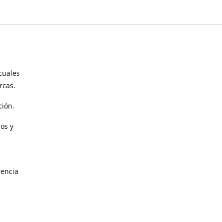
cuales
rcas.
ción.
os y
encia