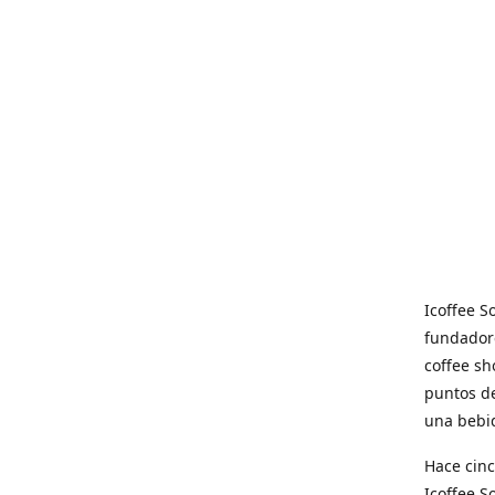
Icoffee 
fundadore
coffee sh
puntos de
una bebid
Hace cinc
Icoffee 