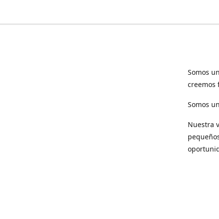
Somos un
creemos f
Somos una
Nuestra v
pequeños 
oportuni
Respet