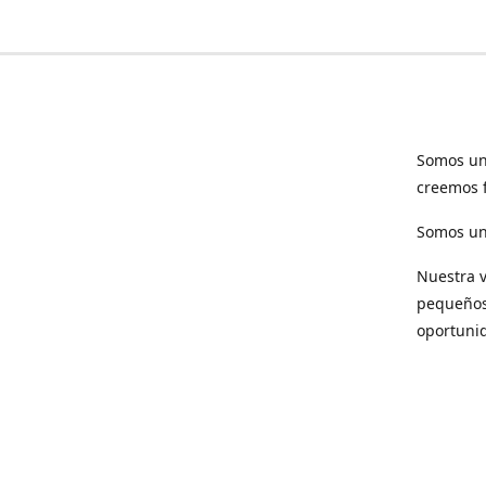
Somos un
creemos f
Somos una
Nuestra v
pequeños 
oportuni
Respet