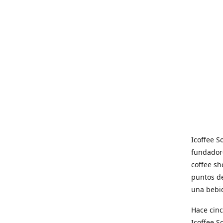
Icoffee 
fundadore
coffee sh
puntos de
una bebid
Hace cinc
Icoffee 