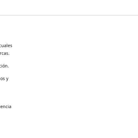
cuales
rcas.
ción.
os y
encia