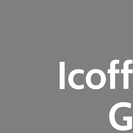
Icof
G