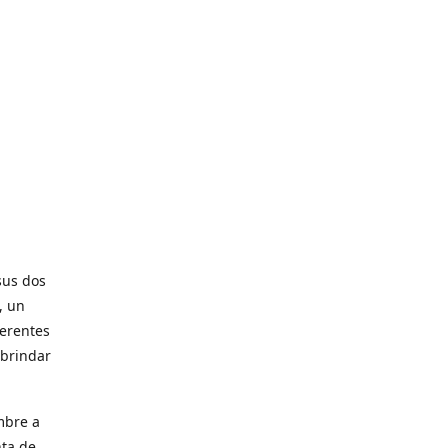
sus dos
, un
ferentes
 brindar
mbre a
nta de