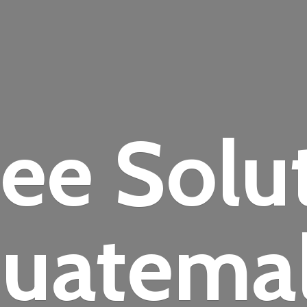
fee
Solu
uatema