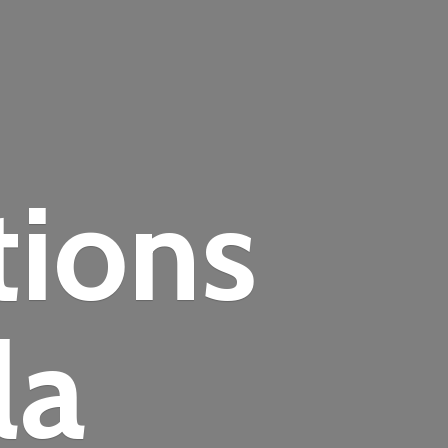
tions
la